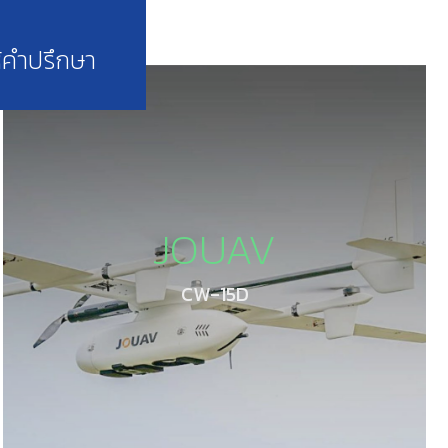
้คำปรึกษา
JOUAV
CW-15D