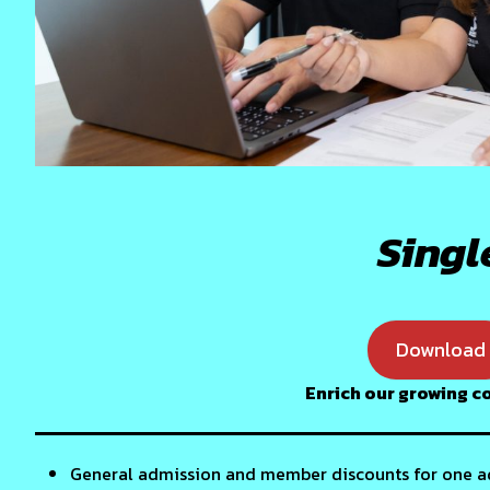
Singl
Download
Enrich our growing 
General admission and member discounts for one a