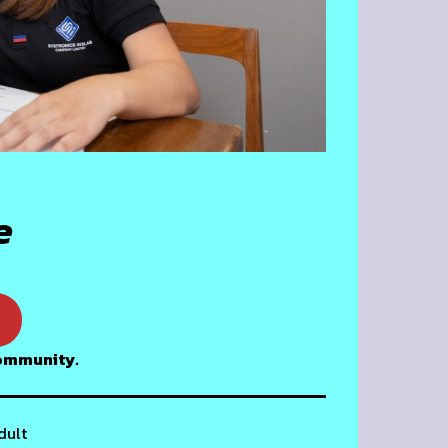
e
community.
dult