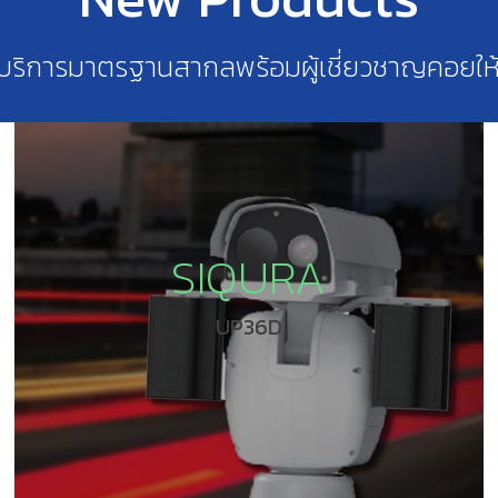
ะบริการมาตรฐานสากลพร้อมผู้เชี่ยวชาญคอยให
SIQURA
UP36D