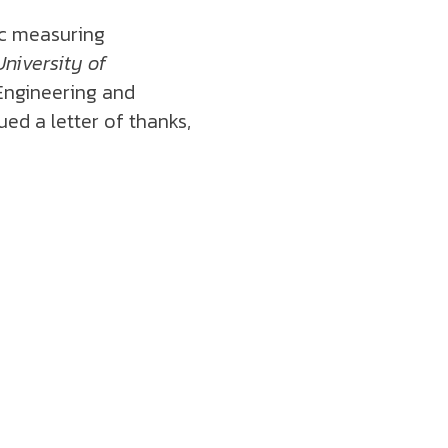
ic measuring
niversity of
 Engineering and
ed a letter of thanks,