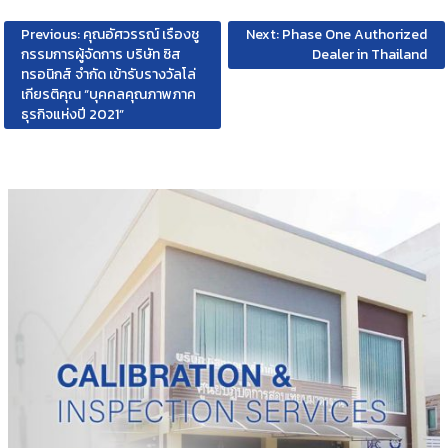
Post
Previous:
คุณอัศวรรณ์ เรืองชู
Next:
Phase One Authorized
กรรมการผู้จัดการ บริษัท ซิส
Dealer in Thailand
navigation
ทรอนิกส์ จำกัด เข้ารับรางวัลโล่
เกียรติคุณ “บุคคลคุณภาพภาค
ธุรกิจแห่งปี 2021”